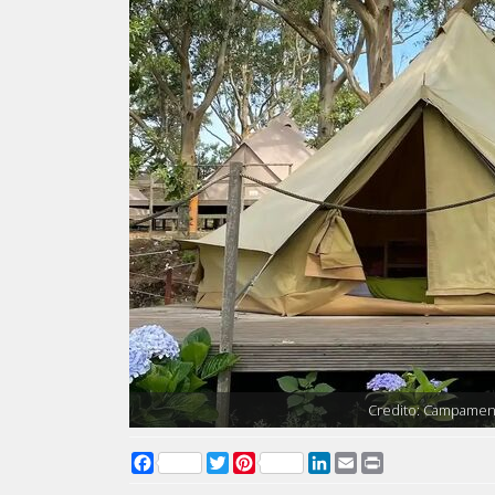
Credito: Campament
Facebook
Twitter
Pinterest
LinkedIn
Email
Print