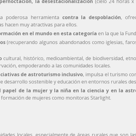
pernoctación, la desestacionalización
(cielo 24 horas x
una poderosa herramienta
contra la despoblación
, ofr
as hacen muy atractivas para ellos.
formación en el mundo en esta categoría
en la que la Fund
ios
(recuperando algunos abandonados como iglesias, faros,
o
cultural, histórico, medioambiental, de biodiversidad, etnog
servación, empoderando a las comunidades locales.
ciativas de astroturismo inclusivo
, impulsa el turismo c
 desarrollo sostenible y educación en entornos rurales des
 papel de la mujer y la niña en la ciencia y en la ast
a formación de mujeres como monitoras Starlight.
nidades locales, especialmente de áreas rurales que son la