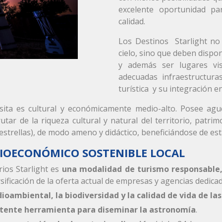
excelente oportunidad p
calidad.
Los Destinos Starlight no
cielo, sino que deben dispo
y además ser lugares vis
adecuadas infraestructura
turística y su integración e
isita es cultural y económicamente medio-alto. Posee agu
rutar de la riqueza cultural y natural del territorio, pat
estrellas), de modo ameno y didáctico, beneficiándose de est
CIOECONÓMICO SOSTENIBLE LOCAL
rios Starlight es
una modalidad de turismo responsable,
sificación de la oferta actual de empresas y agencias dedicada
ioambiental, la biodiversidad y la calidad de vida de la
tente herramienta para diseminar la astronomía
.