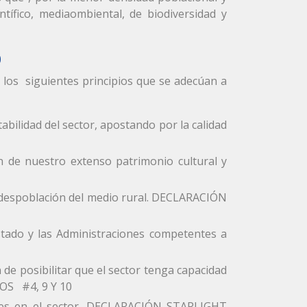
ntífico, mediaombiental, de biodiversidad y
0
 los siguientes principios que se adecúan a
tabilidad del sector, apostando por la calidad
n de nuestro extenso patrimonio cultural y
la despoblación del medio rural. DECLARACIÓN
stado y las Administraciones competentes a
n de posibilitar que el sector tenga capacidad
OS #4, 9 Y 10
iales en el sector. DECLARACIÓN STARLIGHT