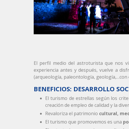
El perfil medio del astroturista que nos v
experiencia antes y después, vuelve a disf
(arqueología, paleontología, geología,…con 
BENEFICIOS: DESARROLLO SO
El turismo de estrellas según los crite
creación de empleo de calidad y la diver
Revaloriza el patrimonio
cultural, med
El turismo que promovemos es una
po