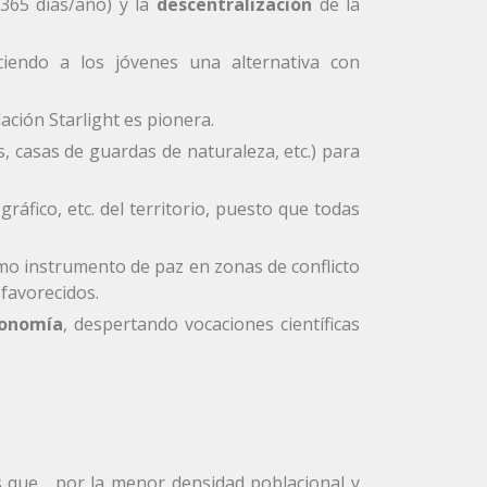
 365 días/año) y la
descentralización
de la
eciendo a los jóvenes una alternativa con
ación Starlight es pionera.
 casas de guardas de naturaleza, etc.) para
ráfico, etc. del territorio, puesto que todas
omo instrumento de paz en zonas de conflicto
favorecidos.
ronomía
, despertando vocaciones científicas
s que , por la menor densidad poblacional y