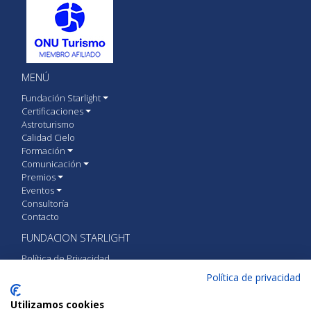
MENÚ
Fundación Starlight
Certificaciones
Astroturismo
Calidad Cielo
Formación
Comunicación
Premios
Eventos
Consultoría
Contacto
FUNDACION STARLIGHT
Política de Privacidad
Política de cookies
Política de privacidad
Aviso Legal
Utilizamos cookies
CONTACTA CON FUNDACIÓN STARLIGHT