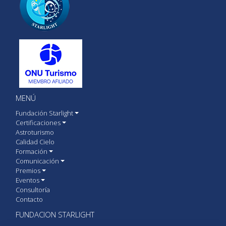
MENÚ
Fundación Starlight
Certificaciones
Astroturismo
Calidad Cielo
Formación
Comunicación
Premios
Eventos
Consultoría
Contacto
FUNDACION STARLIGHT