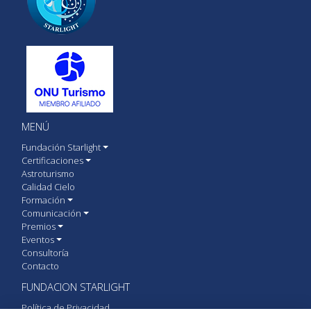
MENÚ
Fundación Starlight
Certificaciones
Astroturismo
Calidad Cielo
Formación
Comunicación
Premios
Eventos
Consultoría
Contacto
FUNDACION STARLIGHT
Política de Privacidad