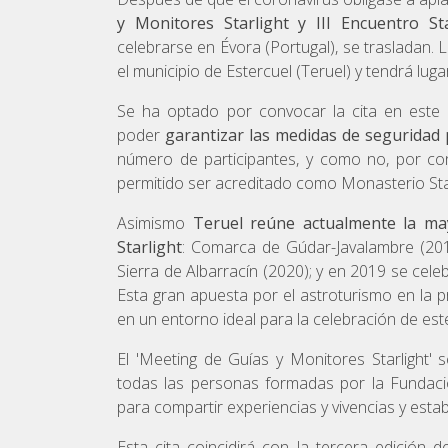
y Monitores Starlight y III Encuentro St
celebrarse en Évora (Portugal), se trasladan.
el municipio de Estercuel (Teruel) y tendrá luga
Se ha optado por convocar la cita en este e
poder
garantizar las medidas de seguridad 
número de participantes, y como no, por con
permitido ser acreditado como Monasterio Sta
Asimismo
Teruel reúne actualmente la mayo
Starlight
: Comarca de Gúdar-Javalambre (20
Sierra de Albarracín (2020); y en 2019 se cele
Esta gran apuesta por el astroturismo en la p
en un entorno ideal para la celebración de este
El 'Meeting de Guías y Monitores Starlight'
todas las personas formadas por la Fundació
para compartir experiencias y vivencias y estab
Esta cita coincidirá con la tercera edición 