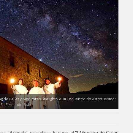
ing de Guías y Monitores Starlight y el III Encuentro de Astroturismo/
 Fr. Fernando Ruiz
ar el evento, y cambiar de sede, el
“I Meeting de Guías