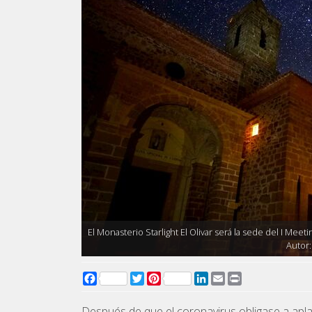
El Monasterio Starlight El Olivar será la sede del I Meet
Autor:
Facebook
Twitter
Pinterest
LinkedIn
Email
Print
Después de que el coronavirus obligase a aplaz