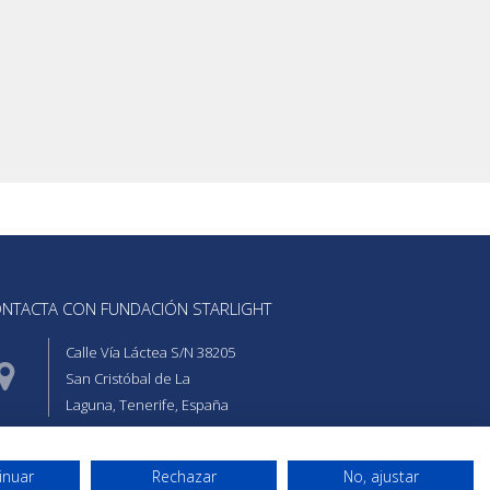
NTACTA CON FUNDACIÓN STARLIGHT
Calle Vía Láctea S/N 38205
San Cristóbal de La
Laguna, Tenerife, España
+34 922 31 51 40
inuar
Rechazar
No, ajustar