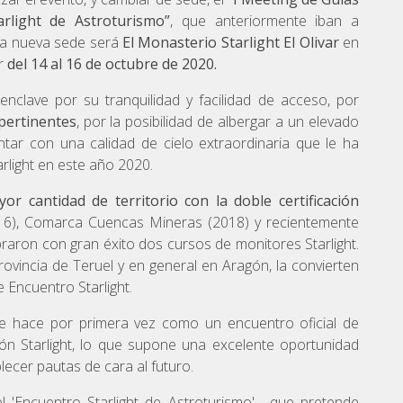
arlight de Astroturismo”
, que anteriormente iban a
 La nueva sede será
El Monasterio Starlight El Olivar
en
r
del 14 al 16 de octubre de 2020.
nclave por su tranquilidad y facilidad de acceso, por
pertinentes
, por la posibilidad de albergar a un elevado
tar con una calidad de cielo extraordinaria que le ha
rlight en este año 2020.
r cantidad de territorio con la doble certificación
16), Comarca Cuencas Mineras (2018) y recientemente
braron con gran éxito dos cursos de monitores Starlight.
rovincia de Teruel y en general en Aragón, la convierten
 Encuentro Starlight.
 se hace por primera vez como un encuentro oficial de
n Starlight, lo que supone una excelente oportunidad
lecer pautas de cara al futuro.
del 'Encuentro Starlight de Astroturismo', que pretende