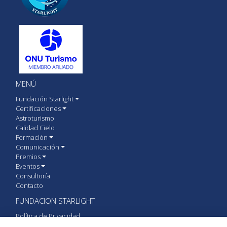
MENÚ
Fundación Starlight
Certificaciones
Astroturismo
Calidad Cielo
Formación
Comunicación
Premios
Eventos
Consultoría
Contacto
FUNDACION STARLIGHT
Política de Privacidad
Política de cookies