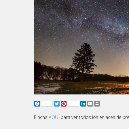
Facebook
Twitter
Pinterest
LinkedIn
Email
Print
Pincha
AQUÍ
para ver todos los enlaces de p