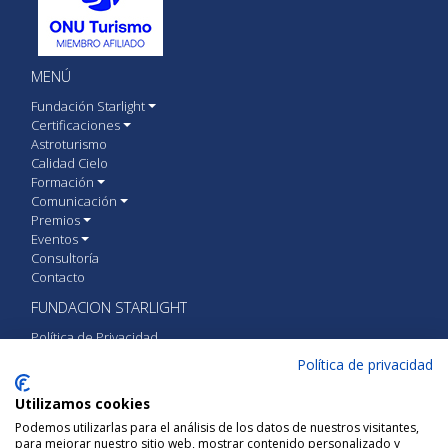
MENÚ
Fundación Starlight
Certificaciones
Astroturismo
Calidad Cielo
Formación
Comunicación
Premios
Eventos
Consultoría
Contacto
FUNDACION STARLIGHT
Política de Privacidad
Política de cookies
Política de privacidad
Aviso Legal
Utilizamos cookies
CONTACTA CON FUNDACIÓN STARLIGHT
Podemos utilizarlas para el análisis de los datos de nuestros visitantes,
para mejorar nuestro sitio web, mostrar contenido personalizado y
Calle Vía Láctea S/N 38205 San Cristóbal de