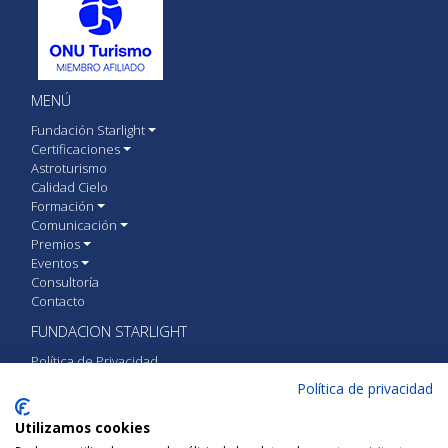
MENÚ
Fundación Starlight
Certificaciones
Astroturismo
Calidad Cielo
Formación
Comunicación
Premios
Eventos
Consultoría
Contacto
FUNDACION STARLIGHT
Política de Privacidad
Política de cookies
Política de privacidad
Aviso Legal
Utilizamos cookies
CONTACTA CON FUNDACIÓN STARLIGHT