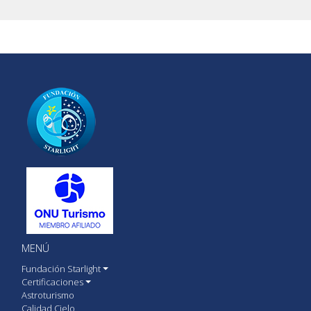
MENÚ
Fundación Starlight
Certificaciones
Astroturismo
Calidad Cielo