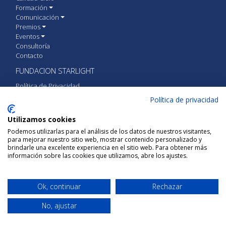
Formación
Comunicación
Premios
Eventos
Consultoría
Contacto
FUNDACION STARLIGHT
Política de Privacidad
Política de cookies
Política de privacidad
Aviso Legal
Utilizamos cookies
CONTACTA CON FUNDACIÓN STARLIGHT
Podemos utilizarlas para el análisis de los datos de nuestros visitantes,
para mejorar nuestro sitio web, mostrar contenido personalizado y
Calle Vía Láctea S/N 38205 San Cristóbal de
brindarle una excelente experiencia en el sitio web. Para obtener más
La Laguna, Tenerife, España
información sobre las cookies que utilizamos, abre los ajustes.
+34 922 31 51 40
Ok, continuar
Rechazar
gestion@fundacionstarlight.org
No, ajustar