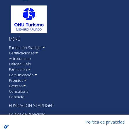
MENÚ
Fundación Starlight
Certificaciones
Astroturismo
Calidad Cielo
Formación
Comunicación
Premios
Eventos
Consultoría
Contacto
FUNDACION STARLIGHT
Política de Privacidad
Política de cookies
Política de privacidad
Aviso Legal