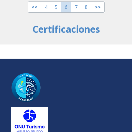
<<
4
5
6
7
8
>>
Certificaciones